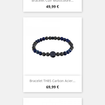
Bracelet Cuir Multicolore...
Prix
49,99 €
Bracelet TH85 Carbon Acier...
Prix
69,99 €