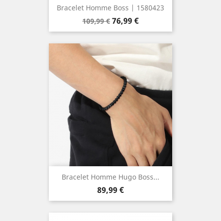
Bracelet Homme Boss | 1580423
Prix
Prix
76,99 €
109,99 €
de
base
Bracelet Homme Hugo Boss...
Prix
89,99 €