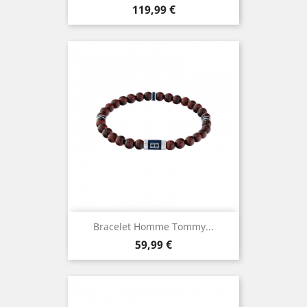
Prix
119,99 €
Bracelet Homme Tommy...
Prix
59,99 €