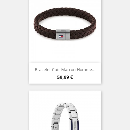
Bracelet Cuir Marron Homme...
Prix
59,99 €