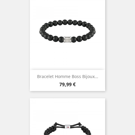
Bracelet Homme Boss Bijoux...
Prix
79,99 €