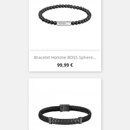
Bracelet Homme BOSS Sphere...
Prix
99,99 €