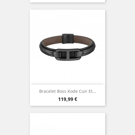
Bracelet Boss Kode Cuir Et...
Prix
119,99 €