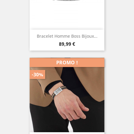
Bracelet Homme Boss Bijoux...
Prix
89,99 €
PROMO !
-30%