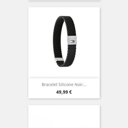
Bracelet Silicone Noir...
Prix
49,99 €