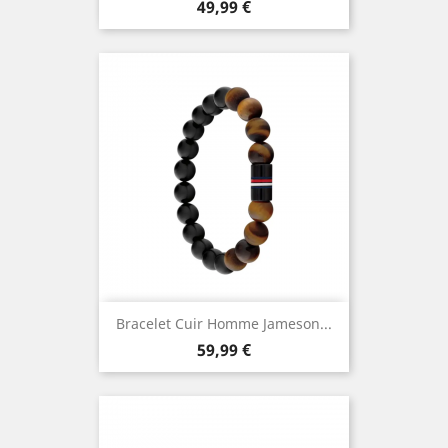
Prix
49,99 €
Bracelet Cuir Homme Jameson...
Prix
59,99 €