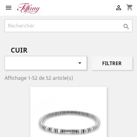
shopping_cart



CUIR

FILTRER
Affichage 1-52 de 52 article(s)