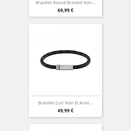
Bracelet Round Braided Noir...
Prix
69,99 €
Bracelet Cuir Noir Et Acier...
Prix
49,99 €