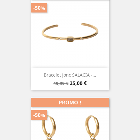
-50%
Bracelet Jonc SALACIA -...
Prix
Prix
25,00 €
49,99 €
de
base
PROMO !
-50%