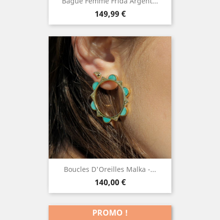
Bague Femme Frida Argent...
Prix
149,99 €
Boucles D'Oreilles Malka -...
Prix
140,00 €
PROMO !