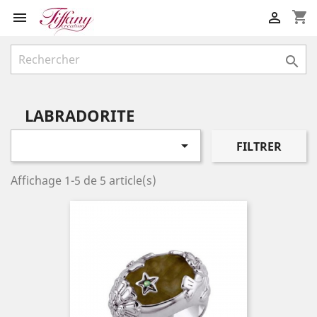
shopping_cart



LABRADORITE

FILTRER
Affichage 1-5 de 5 article(s)