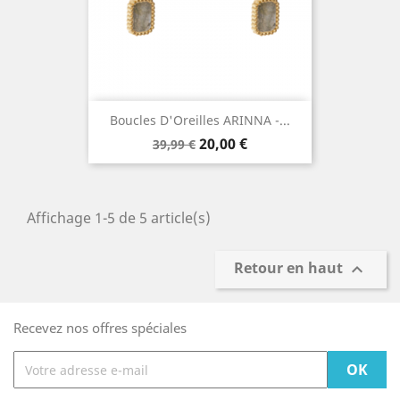
Boucles D'Oreilles ARINNA -...
Prix
Prix
20,00 €
39,99 €
de
base
Affichage 1-5 de 5 article(s)
Retour en haut

Recevez nos offres spéciales