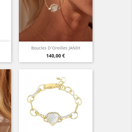
Aperçu rapide

Boucles D'Oreilles JANIH
Prix
140,00 €