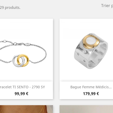
Trier 
 29 produits.
Aperçu rapide
Aperçu rapide


racelet TI SENTO - 2790 SY
Bague Femme Médicis...
Prix
Prix
99,99 €
179,99 €