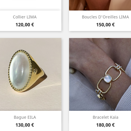
Aperçu rapide
Aperçu rapide


Collier LIMA
Boucles D'Oreilles LIMA
Prix
Prix
120,00 €
150,00 €
Aperçu rapide
Aperçu rapide


Bague EILA
Bracelet Kaïa
Prix
Prix
130,00 €
180,00 €