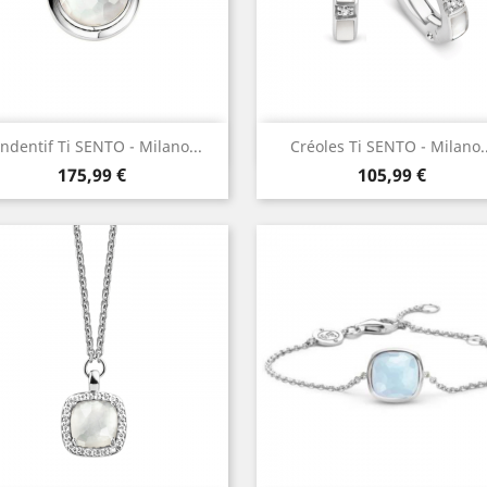
Aperçu rapide
Aperçu rapide


ndentif Ti SENTO - Milano...
Créoles Ti SENTO - Milano..
Prix
Prix
175,99 €
105,99 €