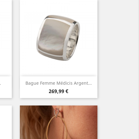
Aperçu rapide

.
Bague Femme Médicis Argent...
Prix
269,99 €