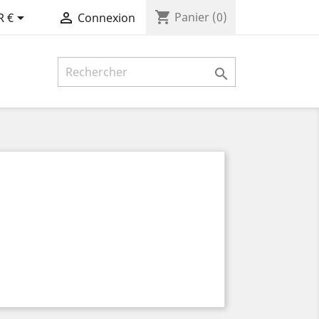
shopping_cart


Panier
(0)
R €
Connexion
