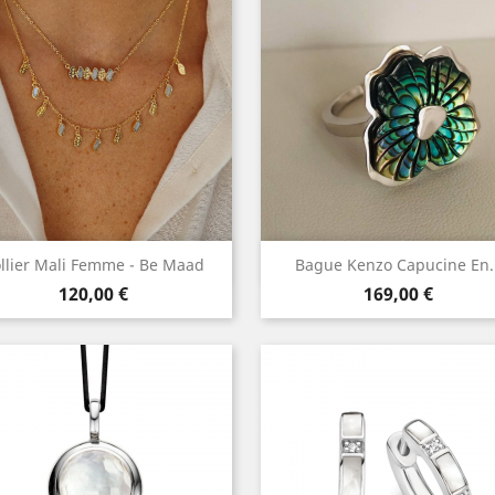
Aperçu rapide
Aperçu rapide


llier Mali Femme - Be Maad
Bague Kenzo Capucine En..
Prix
Prix
120,00 €
169,00 €