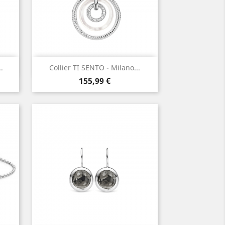
Aperçu rapide

.
Collier TI SENTO - Milano...
Prix
155,99 €