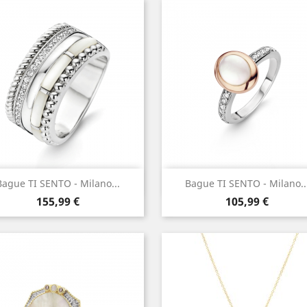
Aperçu rapide
Aperçu rapide


Bague TI SENTO - Milano...
Bague TI SENTO - Milano..
Prix
Prix
155,99 €
105,99 €