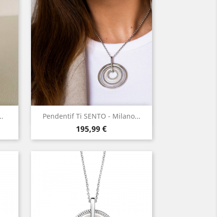
Aperçu rapide

.
Pendentif Ti SENTO - Milano...
Prix
195,99 €