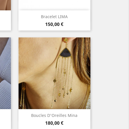
Aperçu rapide

Bracelet LIMA
Prix
150,00 €
Aperçu rapide

Boucles D'Oreilles Mina
Prix
180,00 €