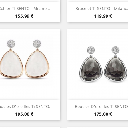
Aperçu rapide
Aperçu rapide


Collier TI SENTO - Milano...
Bracelet TI SENTO - Milano.
Prix
Prix
155,99 €
119,99 €
Aperçu rapide
Aperçu rapide


ucles D'oreilles Ti SENTO...
Boucles D'oreilles Ti SENTO.
Prix
Prix
195,00 €
175,00 €