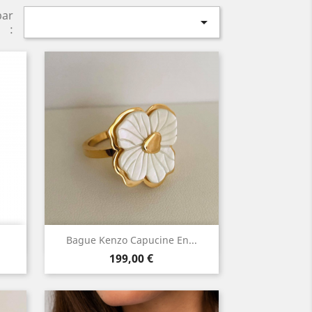
par

:
Aperçu rapide

Bague Kenzo Capucine En...
Prix
199,00 €