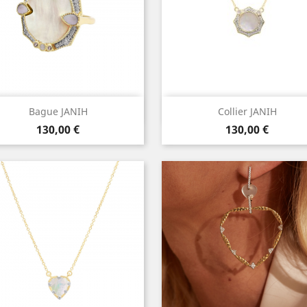
Aperçu rapide
Aperçu rapide


Bague JANIH
Collier JANIH
Prix
Prix
130,00 €
130,00 €