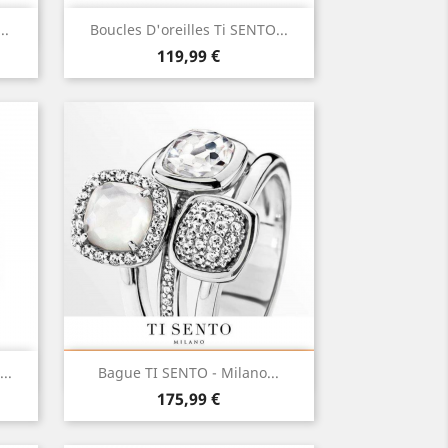
Aperçu rapide

..
Boucles D'oreilles Ti SENTO...
Prix
119,99 €
Aperçu rapide

..
Bague TI SENTO - Milano...
Prix
175,99 €