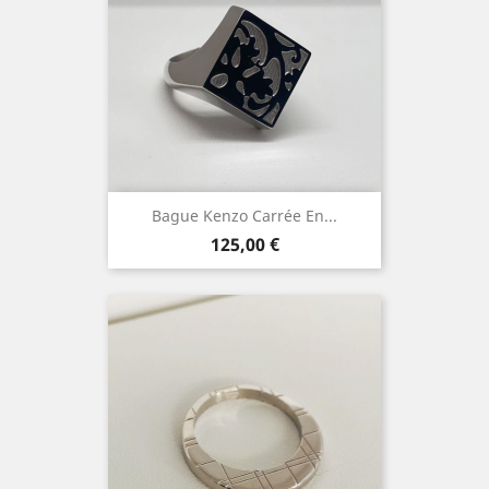
Bague Kenzo Carrée En...
Prix
125,00 €