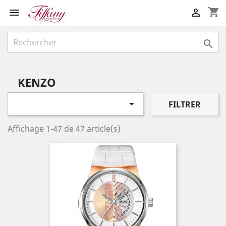
shopping_cart



KENZO

FILTRER
Affichage 1-47 de 47 article(s)