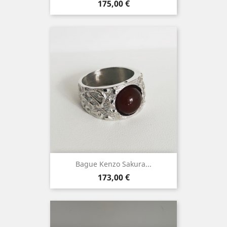
Prix
175,00 €
Bague Kenzo Sakura...
Prix
173,00 €