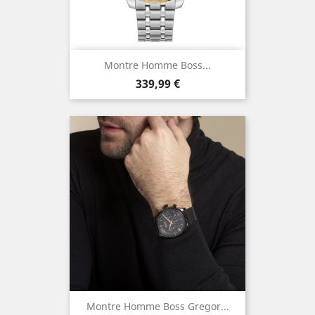
Montre Homme Boss...
Prix
339,99 €
Montre Homme Boss Gregor...