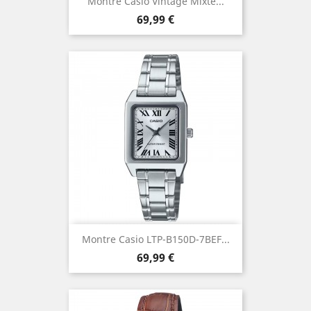
Montre Casio Vintage Mixte...
Prix
69,99 €
Montre Casio LTP-B150D-7BEF...
Prix
69,99 €