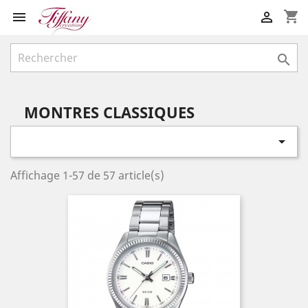
shopping_cart



MONTRES CLASSIQUES

Affichage 1-57 de 57 article(s)