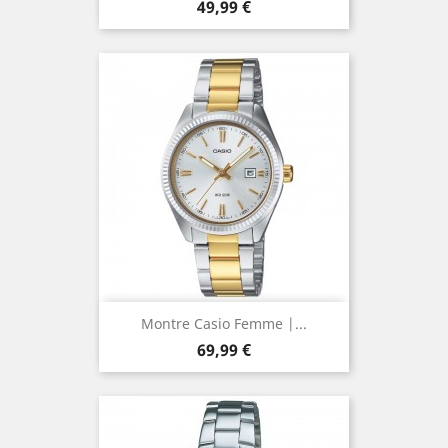
Prix
49,99 €
Montre Casio Femme |...
Prix
69,99 €