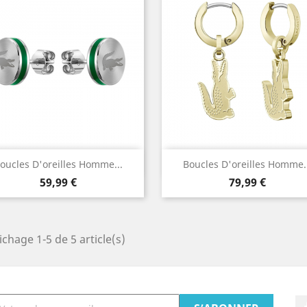
Aperçu rapide
Aperçu rapide


oucles D'oreilles Homme...
Boucles D'oreilles Homme..
Prix
Prix
59,99 €
79,99 €
ichage 1-5 de 5 article(s)