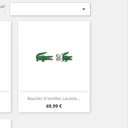
par

:
Aperçu rapide

Boucles D’oreilles Lacoste...
Prix
69,99 €