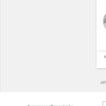
B
Aff