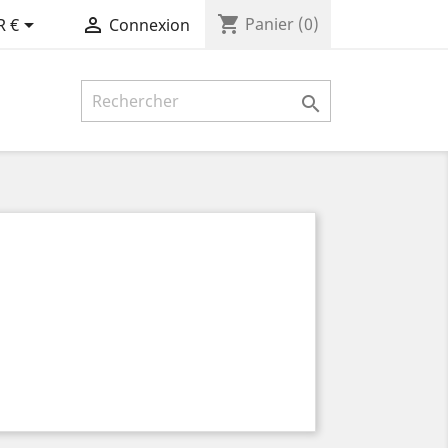
shopping_cart


Panier
(0)
R €
Connexion
