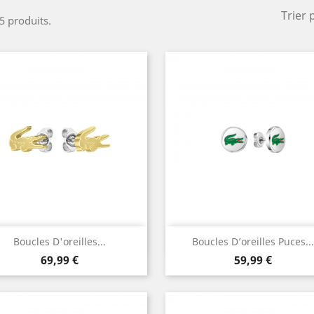
Trier 
 5 produits.
Aperçu rapide
Aperçu rapide


Boucles D'oreilles...
Boucles D’oreilles Puces...
Prix
Prix
69,99 €
59,99 €