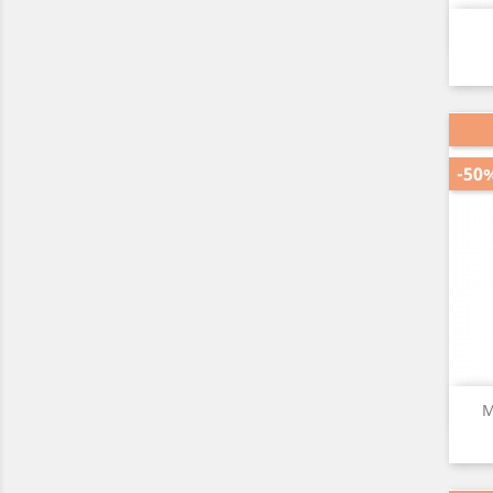
-50
M