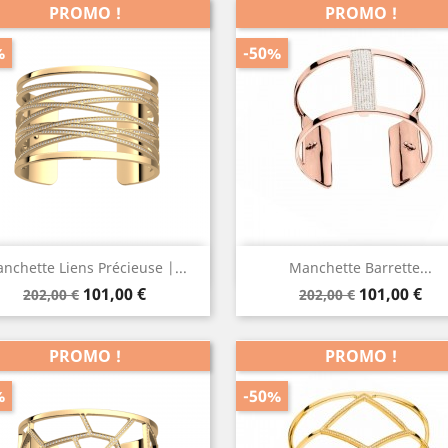
PROMO !
PROMO !
%
-50%
Aperçu rapide
Aperçu rapide


nchette Liens Précieuse |...
Manchette Barrette...
Prix
Prix
Prix
Prix
Doré
Doré
101,00 €
101,00 €
202,00 €
202,00 €
de
de
Rose
base
base
PROMO !
PROMO !
%
-50%