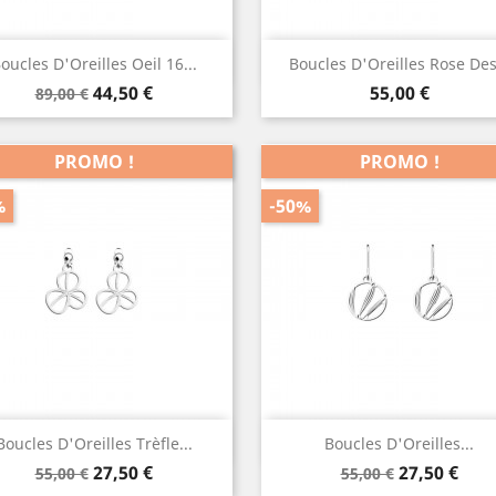
Aperçu rapide
Aperçu rapide


oucles D'Oreilles Oeil 16...
Boucles D'Oreilles Rose Des.
Prix
Prix
Prix
44,50 €
55,00 €
89,00 €
de
base
PROMO !
PROMO !
%
-50%
Aperçu rapide
Aperçu rapide


Boucles D'Oreilles Trèfle...
Boucles D'Oreilles...
Prix
Prix
Prix
Prix
27,50 €
27,50 €
55,00 €
55,00 €
de
de