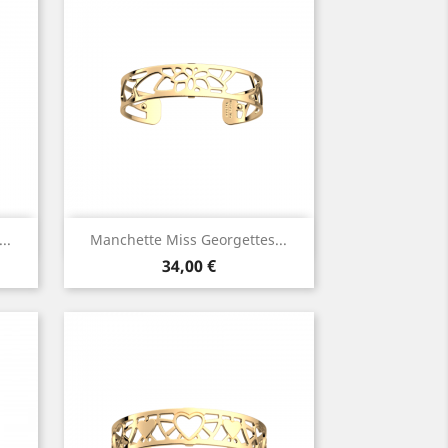
Aperçu rapide

..
Manchette Miss Georgettes...
Prix
34,00 €