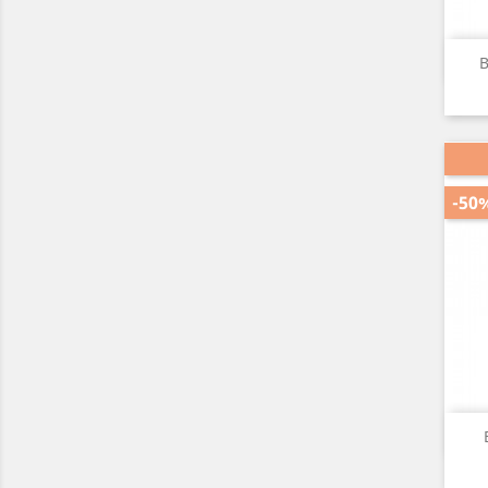
B
-50