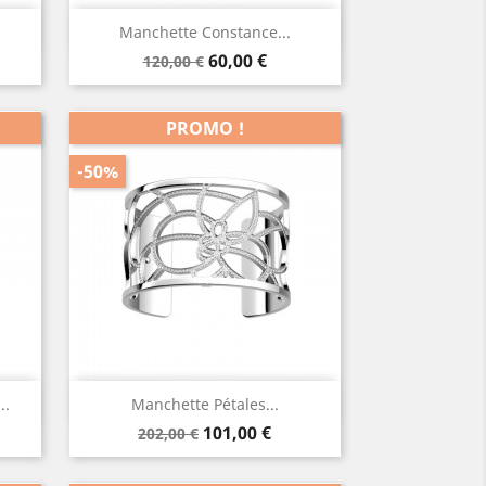
Aperçu rapide

Manchette Constance...
Prix
Prix
60,00 €
120,00 €
de
base
PROMO !
-50%
Aperçu rapide

..
Manchette Pétales...
Prix
Prix
101,00 €
202,00 €
de
base