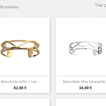
Trier 
 90 produits.
Aperçu rapide
Aperçu rapide


Manchette Infini | Les...
Manchette Miss Georgette.
Prix
Prix
82,00 €
34,00 €