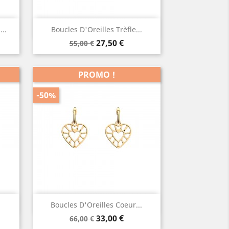
Aperçu rapide

..
Boucles D'Oreilles Trèfle...
Prix
Prix
27,50 €
55,00 €
de
base
PROMO !
-50%
Aperçu rapide

Boucles D'Oreilles Coeur...
Prix
Prix
33,00 €
66,00 €
de