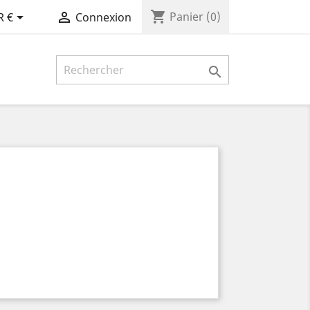
shopping_cart


Panier
(0)
R €
Connexion
