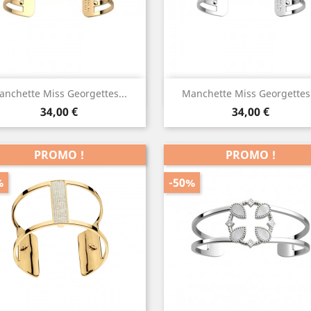
Aperçu rapide
Aperçu rapide


anchette Miss Georgettes...
Manchette Miss Georgettes.
Prix
Prix
34,00 €
34,00 €
PROMO !
PROMO !
%
-50%