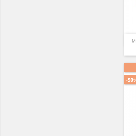
M
-50