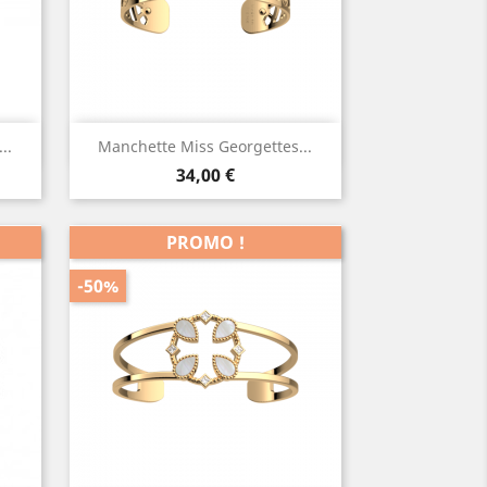
Aperçu rapide

..
Manchette Miss Georgettes...
Prix
34,00 €
PROMO !
-50%