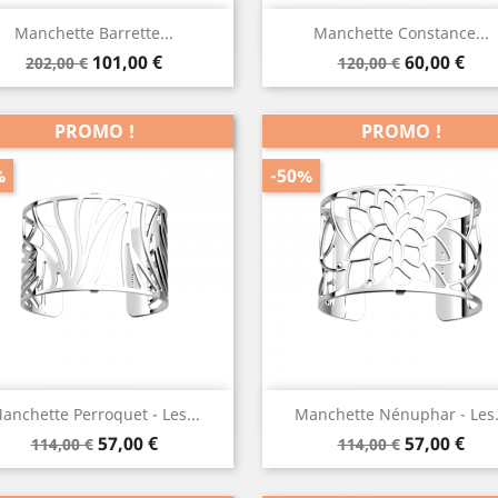
Aperçu rapide
Aperçu rapide


Manchette Barrette...
Manchette Constance...
Prix
Prix
Prix
Prix
101,00 €
60,00 €
202,00 €
120,00 €
de
de
base
base
PROMO !
PROMO !
%
-50%
Aperçu rapide
Aperçu rapide


anchette Perroquet - Les...
Manchette Nénuphar - Les.
Prix
Prix
Prix
Prix
Argenté
Argenté
57,00 €
57,00 €
114,00 €
114,00 €
de
de
base
base