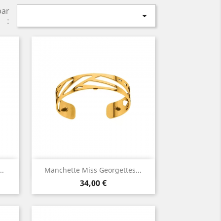
par

:
Aperçu rapide

..
Manchette Miss Georgettes...
Prix
34,00 €