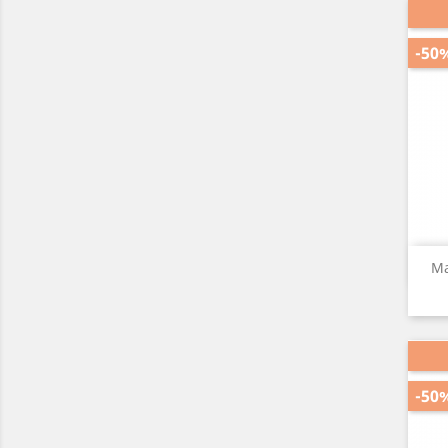
-50
Ma
-50