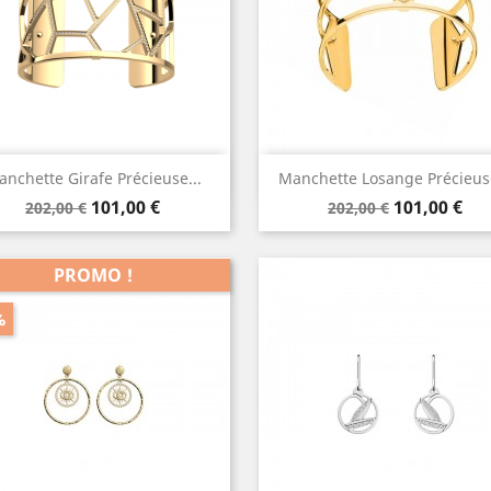
Aperçu rapide
Aperçu rapide


nchette Girafe Précieuse...
Manchette Losange Précieuse
Prix
Prix
Prix
Prix
Doré
Argenté
Doré
101,00 €
101,00 €
202,00 €
202,00 €
de
de
Rose
base
base
PROMO !
%