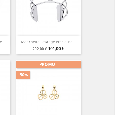
Aperçu rapide

...
Manchette Losange Précieuse...
Prix
Prix
101,00 €
202,00 €
de
base
PROMO !
-50%