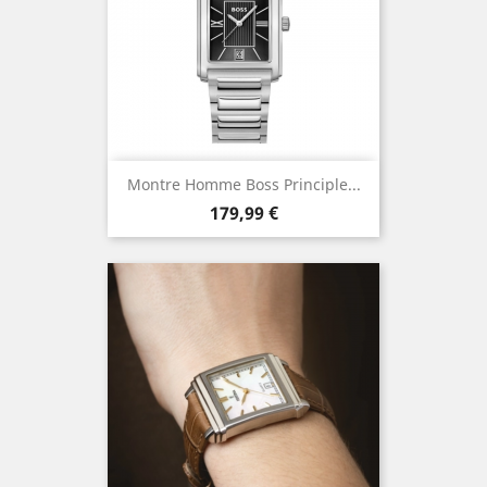
Montre Homme Boss Principle...
Prix
179,99 €