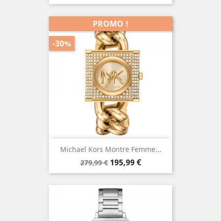
PROMO !
-30%
Michael Kors Montre Femme...
Prix
Prix
195,99 €
279,99 €
de
base