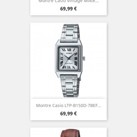
Montre Casio Vintage Mixte...
Prix
69,99 €
Montre Casio LTP-B150D-7BEF...
Prix
69,99 €