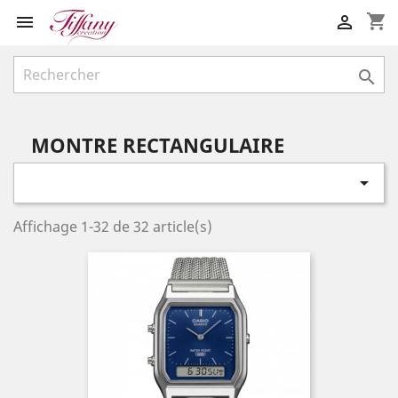
shopping_cart



MONTRE RECTANGULAIRE

Affichage 1-32 de 32 article(s)