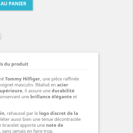
 AU PANIER
ls du produit
gné
Tommy Hilfiger
, une pièce raffinée
oignet masculin. Réalisé en
acier
supérieure
, il assure une
durabilité
conservant une
brillance élégante
et
in
, rehaussé par le
logo discret de la
léter aussi bien une tenue décontractée
Ce bracelet apporte une
note de
, sans jamais en faire trop.