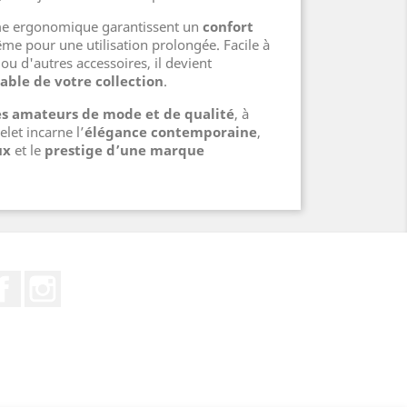
me ergonomique garantissent un
confort
me pour une utilisation prolongée. Facile à
u d'autres accessoires, il devient
able de votre collection
.
les amateurs de mode et de qualité
, à
celet incarne l’
élégance contemporaine
,
ux
et le
prestige d’une marque
Facebook
Instagram