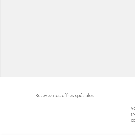
Recevez nos offres spéciales
V
tr
co