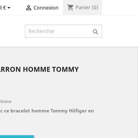
shopping_cart


Panier
(0)
R €
Connexion

MARRON HOMME TOMMY
8
litaine
ec ce bracelet homme Tommy Hilfiger en