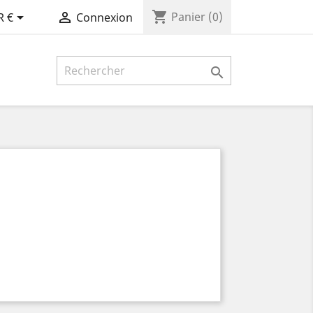
shopping_cart


Panier
(0)
R €
Connexion
