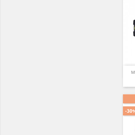
M
-30