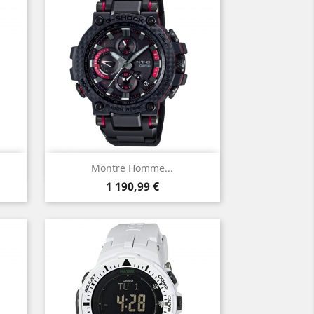
Aperçu rapide

.
Montre Homme...
Prix
1 190,99 €