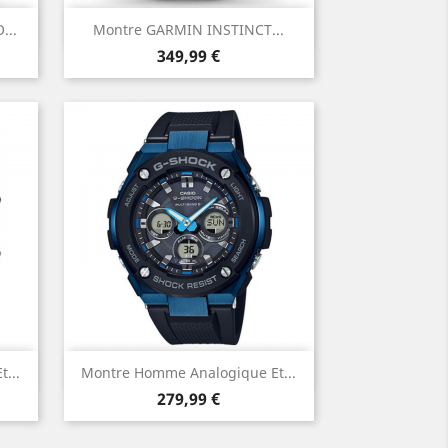
Aperçu rapide

...
Montre GARMIN INSTINCT...
Prix
349,99 €
Aperçu rapide

...
Montre Homme Analogique Et...
Prix
Bleu
279,99 €