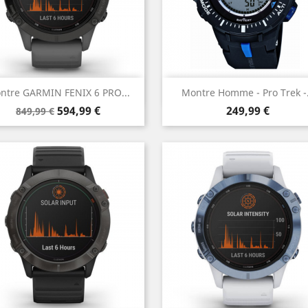
Aperçu rapide
Aperçu rapide


ntre GARMIN FENIX 6 PRO...
Montre Homme - Pro Trek -.
Prix
Prix
Prix
594,99 €
249,99 €
849,99 €
de
base