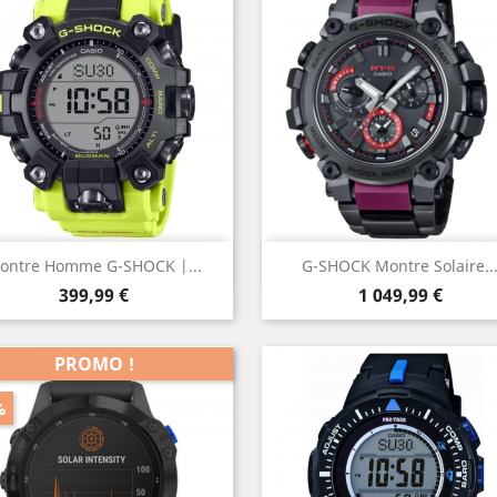
Aperçu rapide
Aperçu rapide


ontre Homme G-SHOCK |...
G-SHOCK Montre Solaire..
Prix
Prix
Rouge
399,99 €
1 049,99 €
PROMO !
%