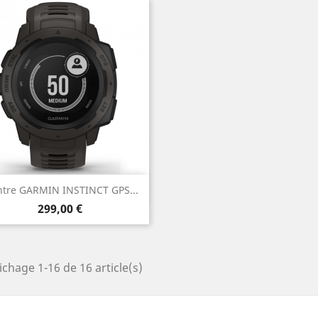
Aperçu rapide

tre GARMIN INSTINCT GPS...
Prix
299,00 €
ichage 1-16 de 16 article(s)