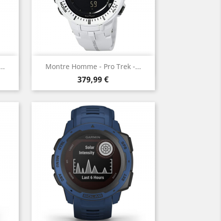
Aperçu rapide

..
Montre Homme - Pro Trek -...
Prix
379,99 €