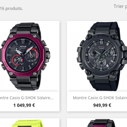
Trier 
 16 produits.
Aperçu rapide
Aperçu rapide


ntre Casio G-SHOK Solaire...
Montre Casio G-SHOK Solaire
Prix
Prix
1 049,99 €
949,99 €