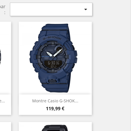
par

:
Aperçu rapide

...
Montre Casio G-SHOK...
Prix
Vert
119,99 €