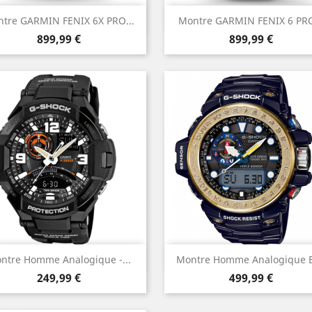
Aperçu rapide
Aperçu rapide


tre GARMIN FENIX 6X PRO...
Montre GARMIN FENIX 6 PRO
Prix
Prix
899,99 €
899,99 €
Aperçu rapide
Aperçu rapide


ntre Homme Analogique -...
Montre Homme Analogique Et
Prix
Prix
Noir
249,99 €
499,99 €