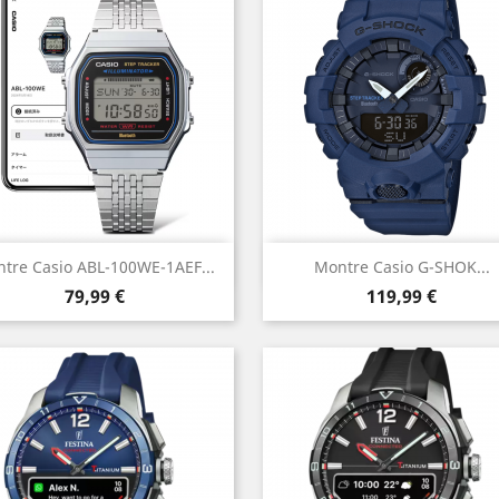
Aperçu rapide
Aperçu rapide


tre Casio ABL-100WE-1AEF...
Montre Casio G-SHOK...
Prix
Prix
Vert
79,99 €
119,99 €