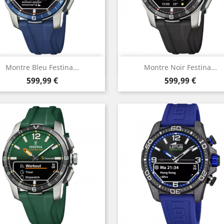
Aperçu rapide
Aperçu rapide


Montre Bleu Festina...
Montre Noir Festina...
Prix
Prix
599,99 €
599,99 €