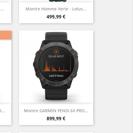
Aperçu rapide

..
Montre Homme Verte - Lotus...
Prix
499,99 €
Aperçu rapide

...
Montre GARMIN FENIX 6X PRO...
Prix
899,99 €