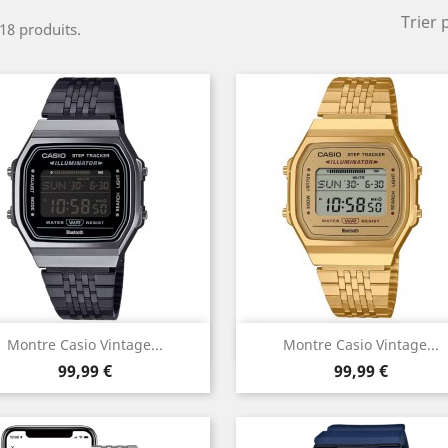
Trier 
 18 produits.
Aperçu rapide
Aperçu rapide


Montre Casio Vintage...
Montre Casio Vintage...
Prix
Prix
99,99 €
99,99 €