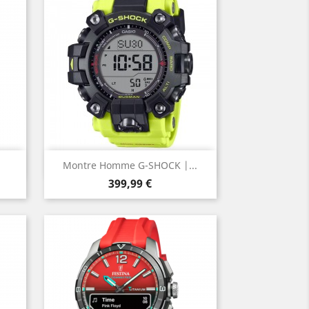
Aperçu rapide

Montre Homme G-SHOCK |...
Prix
399,99 €