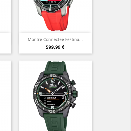
Aperçu rapide

Montre Connectée Festina...
Prix
599,99 €