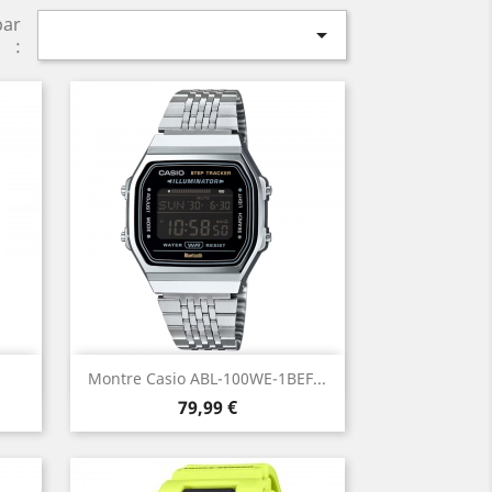
par

:
Aperçu rapide

Montre Casio ABL-100WE-1BEF...
Prix
79,99 €