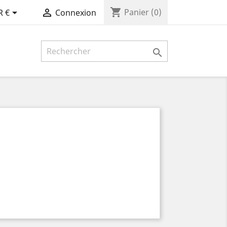
shopping_cart


Panier
(0)
R €
Connexion
