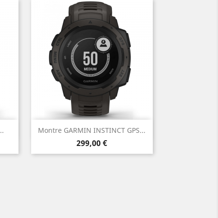
Aperçu rapide

..
Montre GARMIN INSTINCT GPS...
Prix
299,00 €