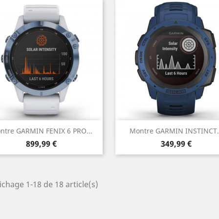
Aperçu rapide
Aperçu rapide


ntre GARMIN FENIX 6 PRO...
Montre GARMIN INSTINCT.
Prix
Prix
899,99 €
349,99 €
ichage 1-18 de 18 article(s)