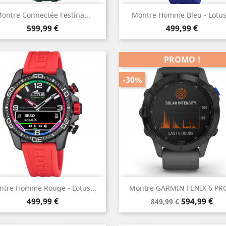
Aperçu rapide
Aperçu rapide


ontre Connectée Festina...
Montre Homme Bleu - Lotus.
Prix
Prix
599,99 €
499,99 €
PROMO !
-30%
Aperçu rapide
Aperçu rapide


ntre Homme Rouge - Lotus...
Montre GARMIN FENIX 6 PRO
Prix
Prix
Prix
499,99 €
594,99 €
849,99 €
de
base