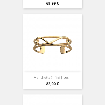
Prix
69,99 €
Manchette Infini | Les...
Prix
82,00 €