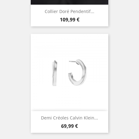
Collier Doré Pendentif...
Prix
109,99 €
Demi Créoles Calvin Klein...
Prix
69,99 €