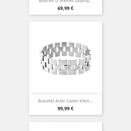
Boucles D'oreilles Duality...
Prix
69,99 €
Bracelet Acier Calvin Klein...
Prix
99,99 €