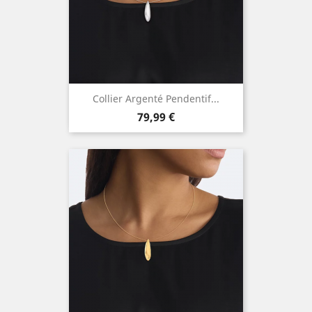
Collier Argenté Pendentif...
Prix
79,99 €