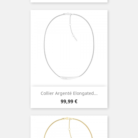
Collier Argenté Elongated...
Prix
99,99 €