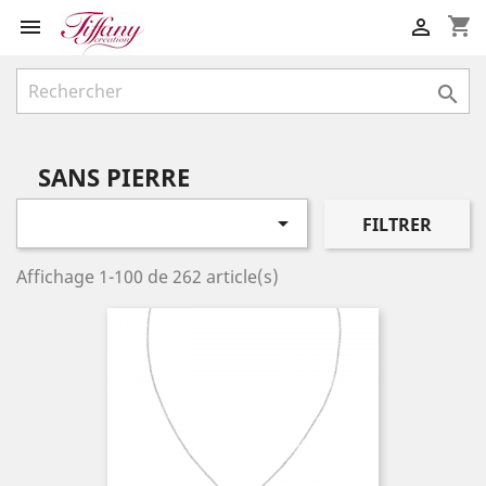
shopping_cart



SANS PIERRE

FILTRER
Affichage 1-100 de 262 article(s)