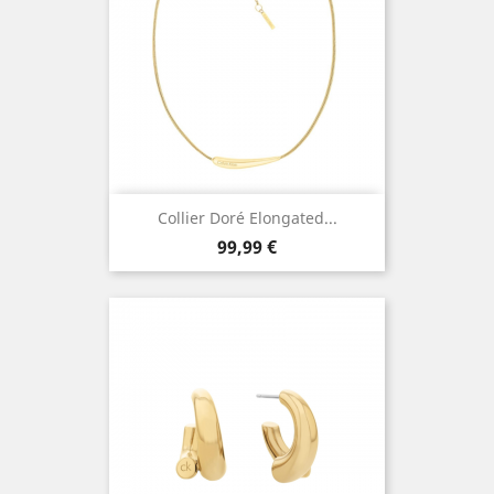
Collier Doré Elongated...
Prix
99,99 €