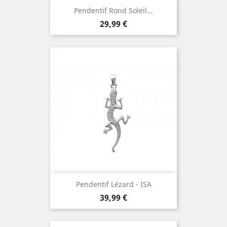
Pendentif Rond Soleil...
Prix
29,99 €
Pendentif Lézard - ISA
Prix
39,99 €