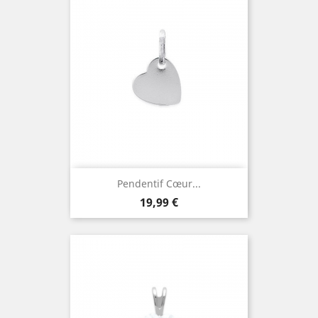
Pendentif Cœur...
Prix
19,99 €