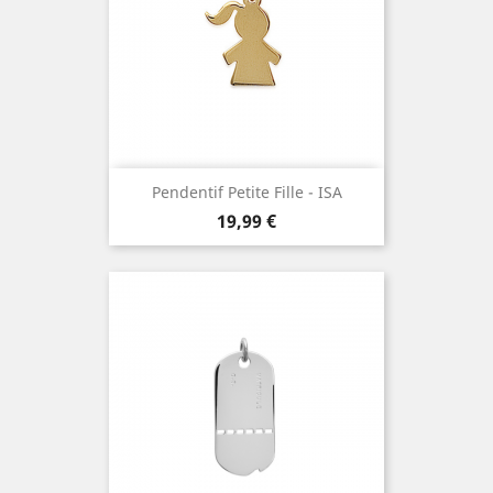
Pendentif Petite Fille - ISA
Prix
19,99 €