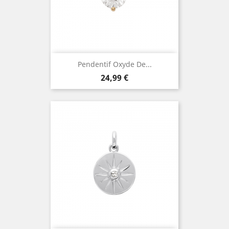
Pendentif Oxyde De...
Prix
24,99 €