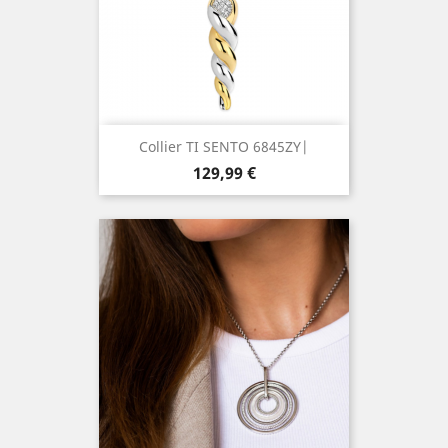
Collier TI SENTO 6845ZY|
Prix
129,99 €