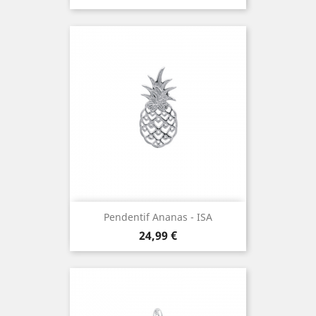
Pendentif Ananas - ISA
Prix
24,99 €