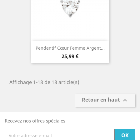
Pendentif Cœur Femme Argent...
Prix
25,99 €
Affichage 1-18 de 18 article(s)
Retour en haut

Recevez nos offres spéciales