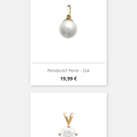
Pendentif Perle - ISA
Prix
19,99 €