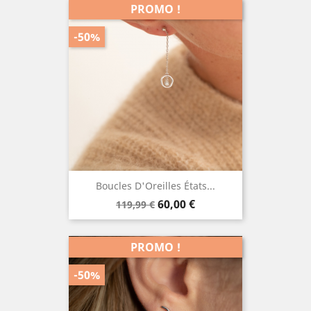
PROMO !
-50%
Boucles D'Oreilles États...
Prix
Prix
60,00 €
119,99 €
de
base
PROMO !
-50%