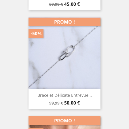
Prix
Prix
45,00 €
89,99 €
de
base
PROMO !
-50%
Bracelet Délicate Entrevue...
Prix
Prix
50,00 €
99,99 €
de
base
PROMO !