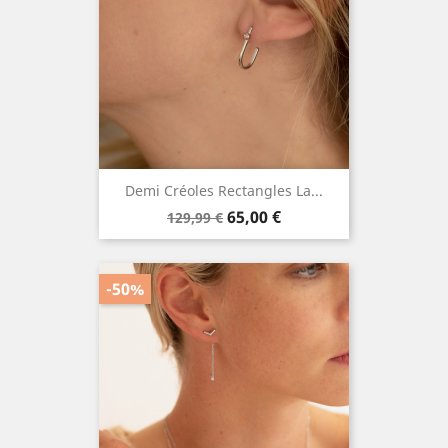
Demi Créoles Rectangles La...
Prix
Prix
65,00 €
129,99 €
de
base
-50%