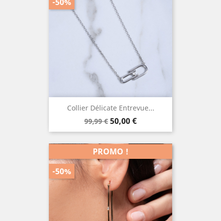
-50%
Collier Délicate Entrevue...
Prix
Prix
50,00 €
99,99 €
de
base
PROMO !
-50%