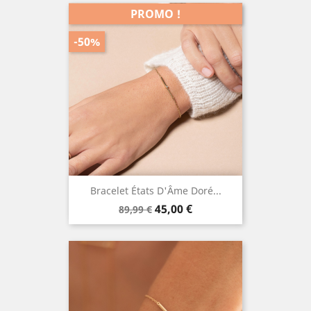
PROMO !
-50%
Bracelet États D'Âme Doré...
Prix
Prix
45,00 €
89,99 €
de
base