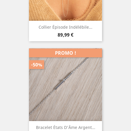
Collier Épisode Indélébile...
Prix
89,99 €
PROMO !
-50%
Bracelet États D'Âme Argent...