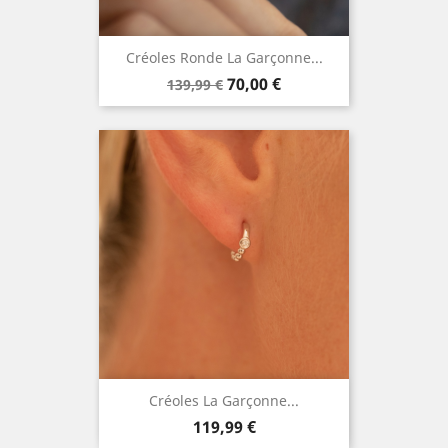
Créoles Ronde La Garçonne...
Prix
Prix
70,00 €
139,99 €
de
base
Créoles La Garçonne...
Prix
119,99 €