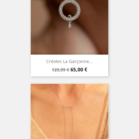
Créoles La Garçonne...
Prix
Prix
65,00 €
129,99 €
de
base