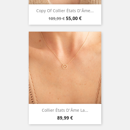
Copy Of Collier États D'Âme...
Prix
Prix
55,00 €
109,99 €
de
base
Collier États D'Âme La...
Prix
89,99 €