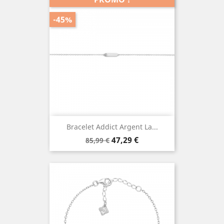
-45%
Bracelet Addict Argent La...
Prix
Prix
47,29 €
85,99 €
de
base