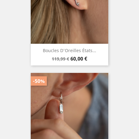
Boucles D'Oreilles États...
Prix
Prix
60,00 €
119,99 €
de
base
-50%