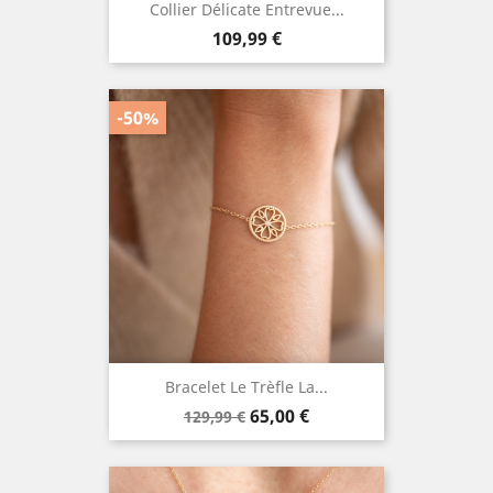
Collier Délicate Entrevue...
Prix
109,99 €
-50%
Bracelet Le Trèfle La...
Prix
Prix
65,00 €
129,99 €
de
base