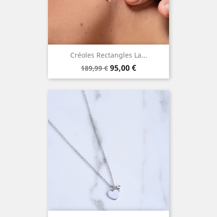
Créoles Rectangles La...
Prix
Prix
95,00 €
189,99 €
de
base