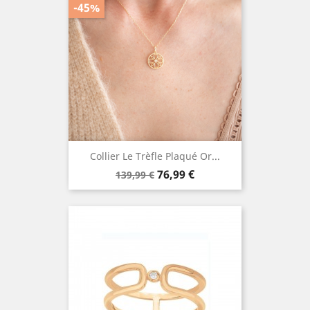
-45%
Collier Le Trèfle Plaqué Or...
Prix
Prix
76,99 €
139,99 €
de
base