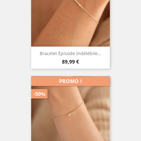
Bracelet Épisode Indélébile...
Prix
89,99 €
PROMO !
-50%