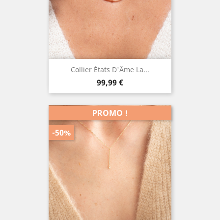
Collier États D'Âme La...
Prix
99,99 €
PROMO !
-50%