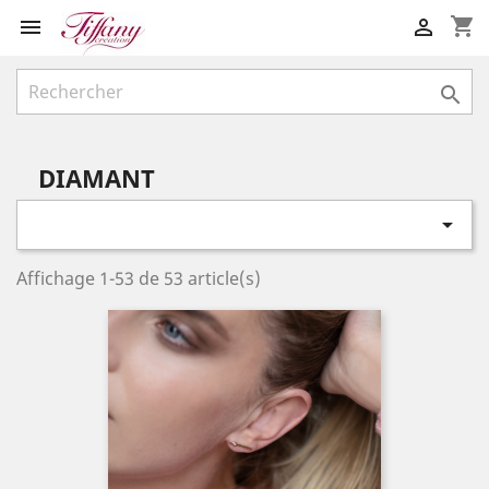
shopping_cart



DIAMANT

Affichage 1-53 de 53 article(s)