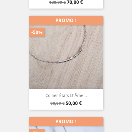
Prix
Prix
70,00 €
139,99 €
de
base
PROMO !
-50%
Collier États D'Âme...
Prix
Prix
50,00 €
99,99 €
de
base
PROMO !