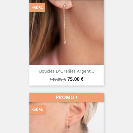
-50%
Boucles D'Oreilles Argent...
Prix
Prix
75,00 €
149,99 €
de
base
PROMO !
-50%