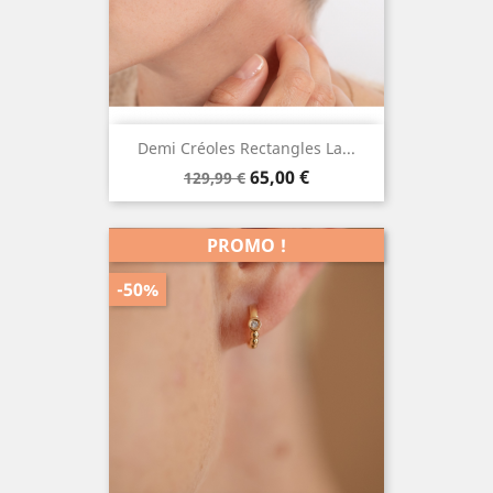
Demi Créoles Rectangles La...
Prix
Prix
65,00 €
129,99 €
de
base
PROMO !
-50%