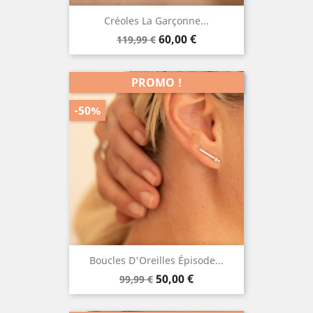
Créoles La Garçonne...
Prix
Prix
60,00 €
119,99 €
de
base
PROMO !
-50%
Boucles D'Oreilles Épisode...
Prix
Prix
50,00 €
99,99 €
de
base