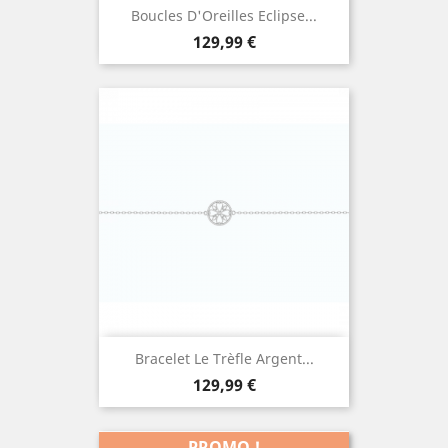
Boucles D'Oreilles Eclipse...
Prix
129,99 €
Bracelet Le Trèfle Argent...
Prix
129,99 €
PROMO !