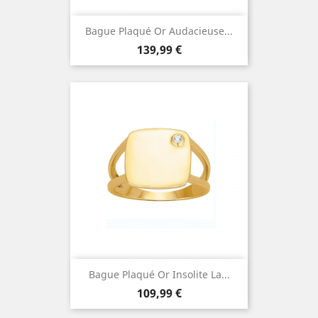
Bague Plaqué Or Audacieuse...
Prix
139,99 €
Bague Plaqué Or Insolite La...
Prix
109,99 €