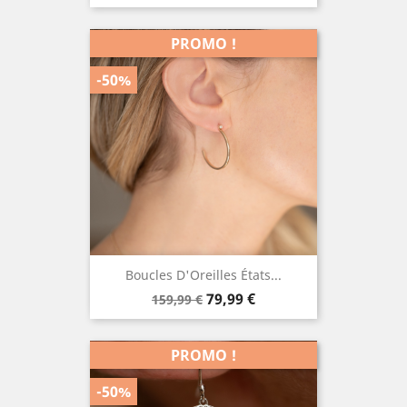
de
base
PROMO !
-50%
Boucles D'Oreilles États...
Prix
Prix
79,99 €
159,99 €
de
base
PROMO !
-50%