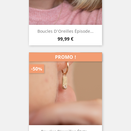
Boucles D'Oreilles Épisode...
Prix
99,99 €
PROMO !
-50%