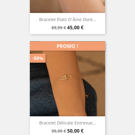
Bracelet États D'Âme Doré...
Prix
Prix
45,00 €
89,99 €
de
base
PROMO !
-50%
Bracelet Délicate Entrevue...
Prix
Prix
50,00 €
99,99 €