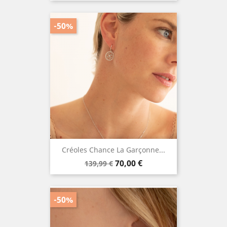
-50%
Créoles Chance La Garçonne...
Prix
Prix
70,00 €
139,99 €
de
base
-50%