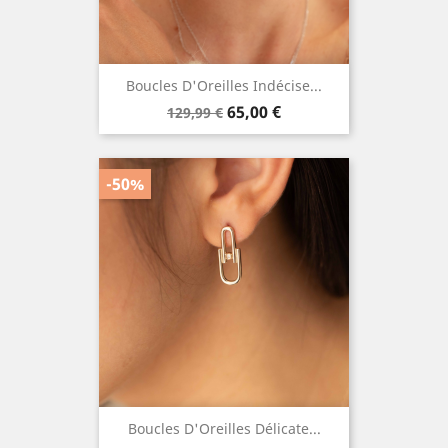
Boucles D'Oreilles Indécise...
Prix
Prix
65,00 €
129,99 €
de
base
-50%
Boucles D'Oreilles Délicate...