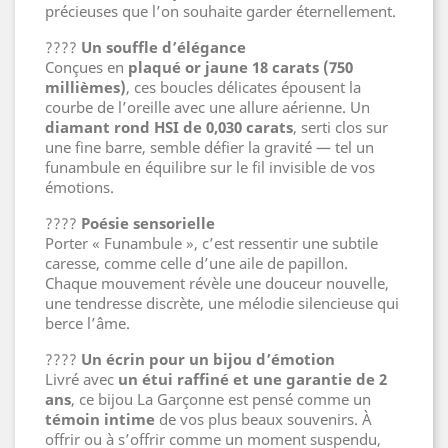
précieuses que l’on souhaite garder éternellement.
????️
Un souffle d’élégance
Conçues en
plaqué or jaune 18 carats (750
millièmes)
, ces boucles délicates épousent la
courbe de l’oreille avec une allure aérienne. Un
diamant rond HSI de 0,030 carats
, serti clos sur
une fine barre, semble défier la gravité — tel un
funambule en équilibre sur le fil invisible de vos
émotions.
????
Poésie sensorielle
Porter « Funambule », c’est ressentir une subtile
caresse, comme celle d’une aile de papillon.
Chaque mouvement révèle une douceur nouvelle,
une tendresse discrète, une mélodie silencieuse qui
berce l’âme.
????
Un écrin pour un bijou d’émotion
Livré avec
un étui raffiné et une garantie de 2
ans
, ce bijou La Garçonne est pensé comme un
témoin intime
de vos plus beaux souvenirs. À
offrir ou à s’offrir comme un moment suspendu,