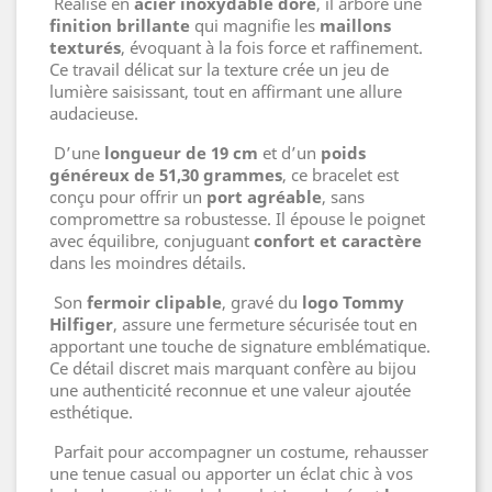
Réalisé en
acier inoxydable doré
, il arbore une
finition brillante
qui magnifie les
maillons
texturés
, évoquant à la fois force et raffinement.
Ce travail délicat sur la texture crée un jeu de
lumière saisissant, tout en affirmant une allure
audacieuse.
D’une
longueur de 19 cm
et d’un
poids
généreux de 51,30 grammes
, ce bracelet est
conçu pour offrir un
port agréable
, sans
compromettre sa robustesse. Il épouse le poignet
avec équilibre, conjuguant
confort et caractère
dans les moindres détails.
Son
fermoir clipable
, gravé du
logo Tommy
Hilfiger
, assure une fermeture sécurisée tout en
apportant une touche de signature emblématique.
Ce détail discret mais marquant confère au bijou
une authenticité reconnue et une valeur ajoutée
esthétique.
Parfait pour accompagner un costume, rehausser
une tenue casual ou apporter un éclat chic à vos