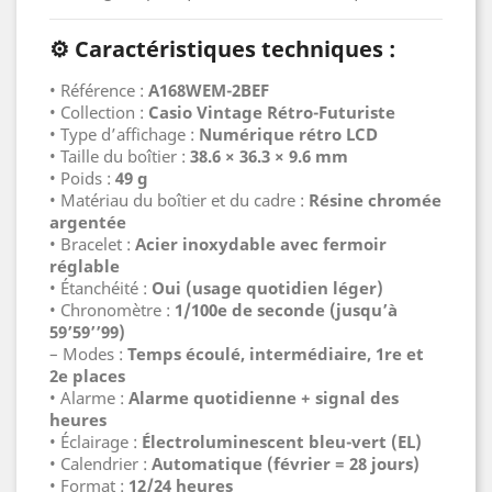
⚙️
Caractéristiques techniques :
• Référence :
A168WEM-2BEF
• Collection :
Casio Vintage Rétro-Futuriste
• Type d’affichage :
Numérique rétro LCD
• Taille du boîtier :
38.6 × 36.3 × 9.6 mm
• Poids :
49 g
• Matériau du boîtier et du cadre :
Résine chromée
argentée
• Bracelet :
Acier inoxydable avec fermoir
réglable
• Étanchéité :
Oui (usage quotidien léger)
• Chronomètre :
1/100e de seconde (jusqu’à
59’59’’99)
– Modes :
Temps écoulé, intermédiaire, 1re et
2e places
• Alarme :
Alarme quotidienne + signal des
heures
• Éclairage :
Électroluminescent bleu-vert (EL)
• Calendrier :
Automatique (février = 28 jours)
• Format :
12/24 heures